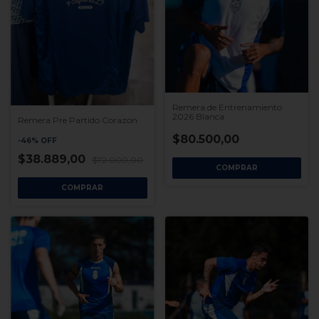
Remera de Entrenamiento
2026 Blanca
Remera Pre Partido Corazon
$80.500,00
-
46
%
OFF
$38.889,00
$72.000,00
COMPRAR
COMPRAR