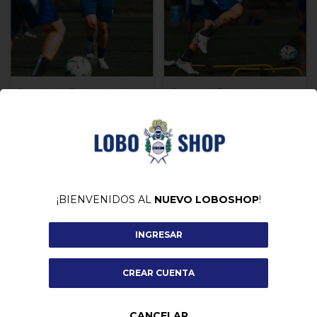
Sudadera de Entrenamiento
Remera de Entrenamiento
2026 Azul
2026 Azul
$76.500,00
$80.500,00
COMPRAR
COMPRAR
¡BIENVENIDOS AL
NUEVO LOBOSHOP
!
INGRESAR
CREAR CUENTA
CANCELAR