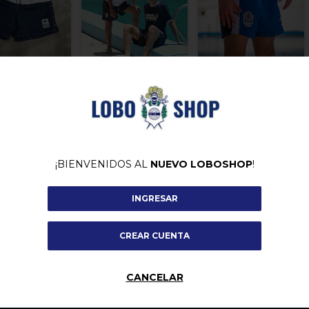
Mens Sana Malla
Combinada
Mens Sana Malla
ana Malla Azul
Hombre
e
$49.000,00
$49.000,00
000,00
COMPRAR
COMPRAR
PRAR
¡BIENVENIDOS AL
NUEVO LOBOSHOP
!
INGRESAR
CREAR CUENTA
CANCELAR