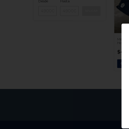
Desde
Hasta
APLICAR
Mens S
Hombr
$49.
COM