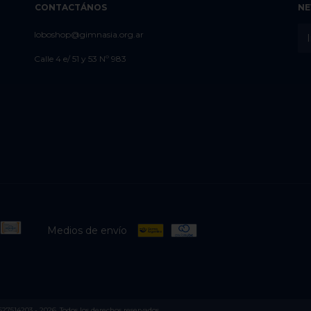
CONTACTÁNOS
NE
loboshop@gimnasia.org.ar
Calle 4 e/ 51 y 53 Nº 983
Medios de envío
514203 - 2026. Todos los derechos reservados.