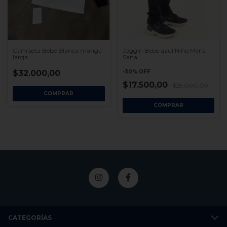
Joggin Bebe azul Niño Mens
Camiseta Bebe Blanca manga
Sana
larga
-
30
%
OFF
$32.000,00
$17.500,00
$25.000,00
COMPRAR
COMPRAR
CATEGORÍAS