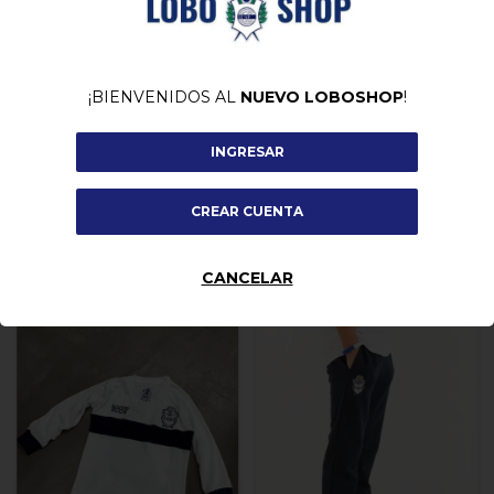
¡BIENVENIDOS AL
NUEVO LOBOSHOP
!
Body Bebé Azul
Camiseta Bebe Azul manga
larga
INGRESAR
$21.000,00
$32.000,00
CREAR CUENTA
COMPRAR
CANCELAR