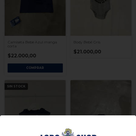
Body Bebé Gris
Camiseta Bebe Azul manga
corta
$21.000,00
$22.000,00
COMPRAR
SIN STOCK