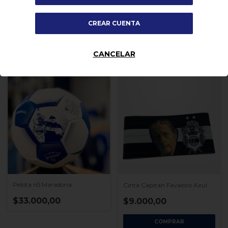
$20.000,00
$33.000,00
CREAR CUENTA
SIN STOCK
CANCELAR
Pelota n5 Maradona
Cinta Capitan Favaloro Azul
$33.000,00
$9.000,00
COMPRAR