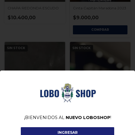
Cinta Capitán Maradona 2023
CHAPA REDONDA ESCUDO
$9.000,00
$10.400,00
COMPRAR
SIN STOCK
SIN STOCK
¡BIENVENIDOS AL
NUEVO LOBOSHOP
!
INGRESAR
Banderín Escudo
Pelota n5 Lobo