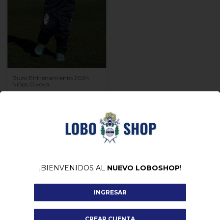
Buzo Entrenamiento 2024
Niños Givova
-
40
%
OFF
$35.100,00
$58.500,00
COMPRAR
¡BIENVENIDOS AL
NUEVO LOBOSHOP
!
INGRESAR
CREAR CUENTA