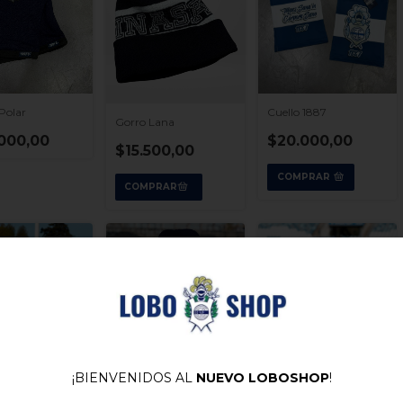
Polar
Cuello 1887
Gorro Lana
000,00
$20.000,00
$15.500,00
COMPRAR
¡BIENVENIDOS AL
NUEVO LOBOSHOP
!