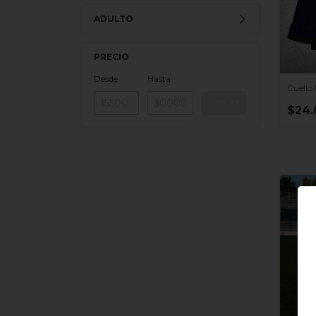
ADULTO
PRECIO
Desde
Hasta
Cuello 
APLICAR
$24.