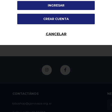
INGRESAR
orro Lana Rosa
1887 Gorro Lana Azul
1887 Gorro Lana
Francia
000,00
$20.000,00
CREAR CUENTA
$20.000,00
CANCELAR
CONTACTÁNOS
NE
loboshop@gimnasia.org.ar