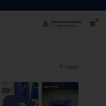
0
¡Hola!
Iniciá sesión
O podés registrarte
Ordenar
SIN STOCK