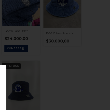
Gorro Lana 1887
1887 Piluso Francia
$24.000,00
$30.000,00
SIN STOCK