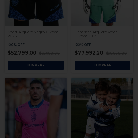
Short Arquero Negro Givova
Camiseta Arquero Verde
2025
Givova 2025
-
20
%
OFF
-
22
%
OFF
$52.799,00
$77.992,20
$65.990,00
$99.990,00
COMPRAR
COMPRAR