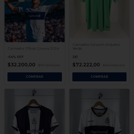
Camiseta Corazon Arquero
Verde
Camiseta Oficial Givova 2024
2X1
-
54
%
OFF
$72.222,00
$32.200,00
$110.000,00
$70.000,00
COMPRAR
COMPRAR