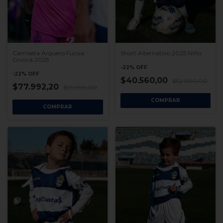
Short Alternativo 2025 Niño
Camiseta Arquero Fucsia
Givova 2025
-
22
%
OFF
-
22
%
OFF
$40.560,00
$52.000,00
$77.992,20
$99.990,00
COMPRAR
COMPRAR