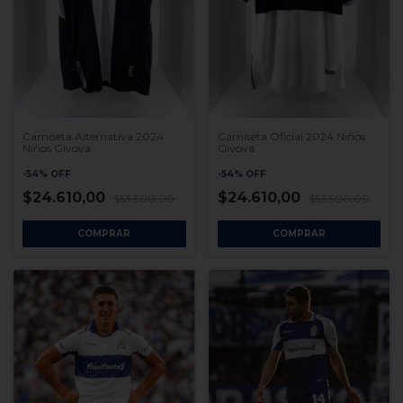
Camiseta Alternativa 2024
Camiseta Oficial 2024 Niños
Niños Givova
Givova
-
54
%
OFF
-
54
%
OFF
$24.610,00
$24.610,00
$53.500,00
$53.500,00
COMPRAR
COMPRAR