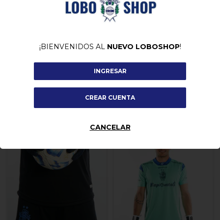
¡BIENVENIDOS AL
NUEVO LOBOSHOP
!
Camiseta Oficial 2025 Niños
Short Oficial Givova 2025
Givova
$65.990,00
-
44
%
OFF
INGRESAR
$43.888,00
$79.000,00
COMPRAR
CREAR CUENTA
COMPRAR
CANCELAR