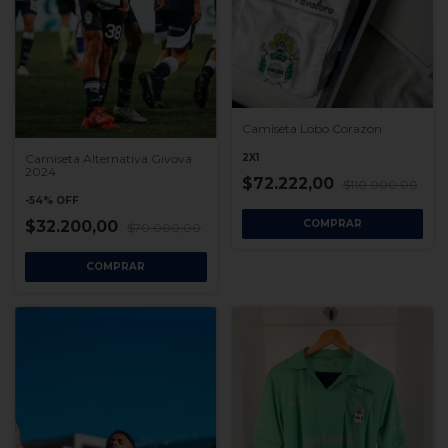
Camiseta Lobo Corazon
2X1
Camiseta Alternativa Givova
2024
$72.222,00
$110.000,00
-
54
%
OFF
COMPRAR
$32.200,00
$70.000,00
COMPRAR