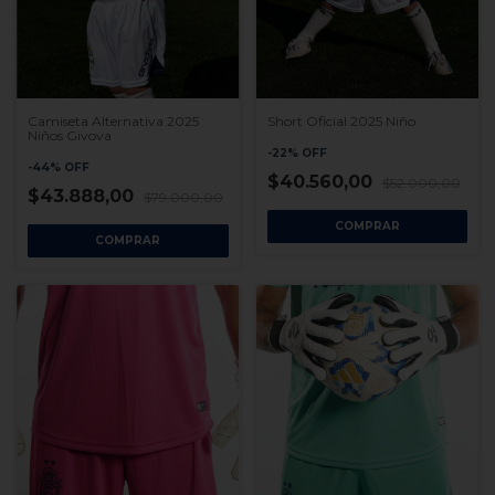
Camiseta Alternativa 2025
Short Oficial 2025 Niño
Niños Givova
-
22
%
OFF
-
44
%
OFF
$40.560,00
$52.000,00
$43.888,00
$79.000,00
COMPRAR
COMPRAR