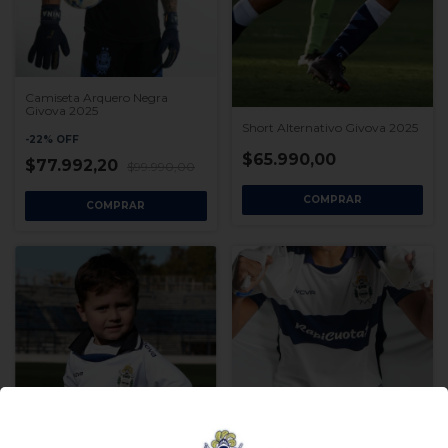
Camiseta Arquero Negra
Givova 2025
Short Alternativo Givova 2025
-
22
%
OFF
$65.990,00
$77.992,20
$99.990,00
COMPRAR
COMPRAR